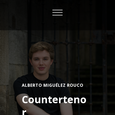
Skip
to
Toggle
content
navigation
ALBERTO MIGUÉLEZ ROUCO
Counterteno
r