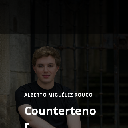
Skip
to
Toggle
content
navigation
ALBERTO MIGUÉLEZ ROUCO
Counterteno
r