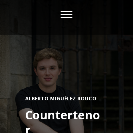
Skip
to
Toggle
content
navigation
ALBERTO MIGUÉLEZ ROUCO
Counterteno
r