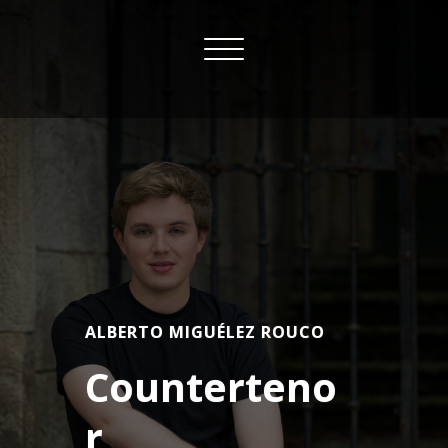
Skip
to
Toggle
content
navigation
ALBERTO MIGUÉLEZ ROUCO
Counterteno
r