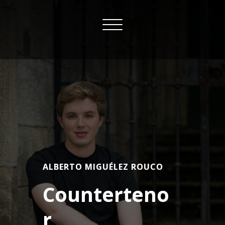
Skip
to
Toggle
content
navigation
ALBERTO MIGUÉLEZ ROUCO
Counterteno
r