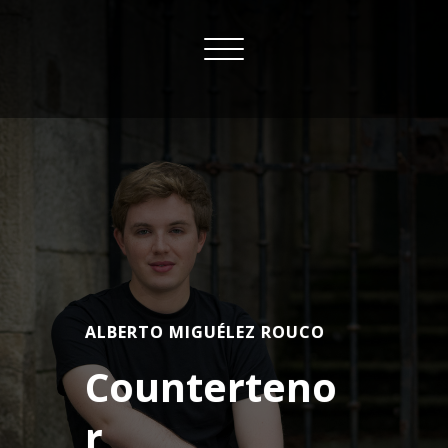
Skip
to
Toggle
content
navigation
ALBERTO MIGUÉLEZ ROUCO
Counterteno
r