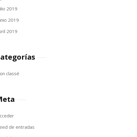
ulio 2019
unio 2019
bril 2019
ategorías
on classé
Meta
cceder
eed de entradas