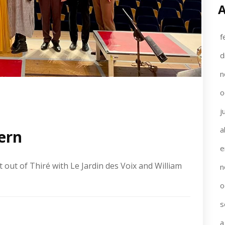
A
f
d
n
o
j
a
ern
e
 out of Thiré with Le Jardin des Voix and William
n
o
s
a