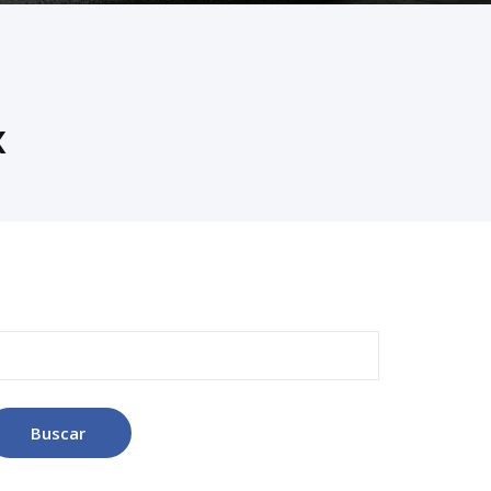
x
uscar: