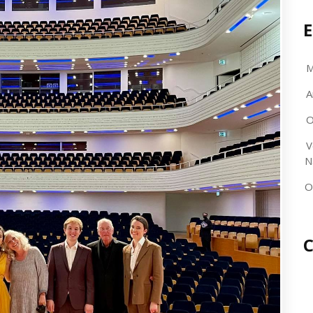
E
M
A
O
V
N
O
C